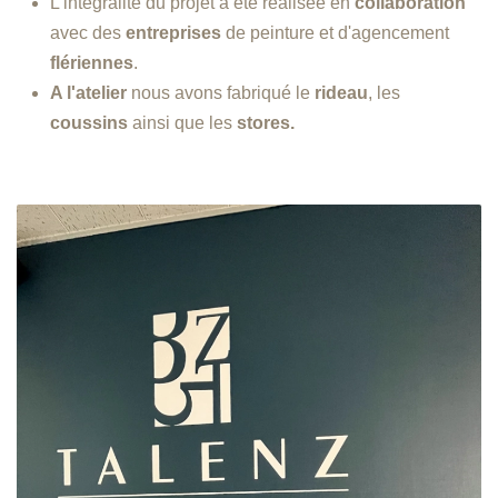
L'intégralité du projet a été realisée en
collaboration
avec des
entreprises
de peinture et d'agencement
flériennes
.
A l'atelier
nous avons fabriqué le
rideau
, les
coussins
ainsi que les
stores.