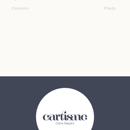
Coussins
Plaids