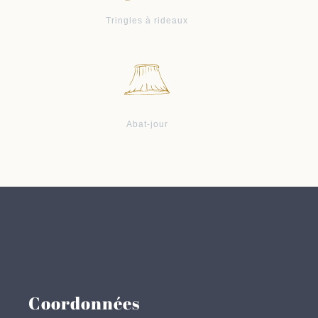
Tringles à rideaux
Abat-jour
Coordonnées